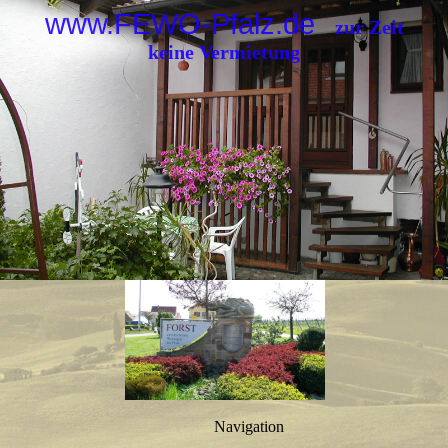
www.FEWO-Pfalz.de
zur Zeit
keine Vermietung
Navigation